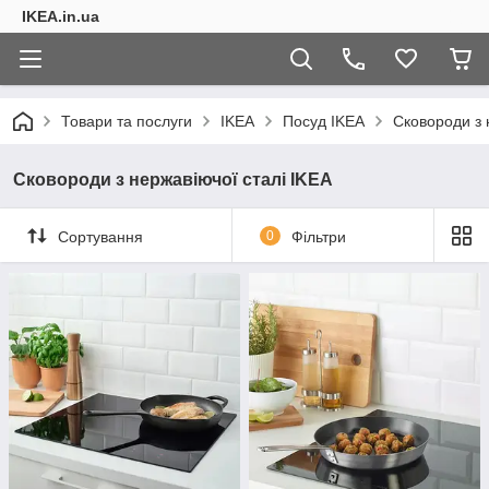
IKEA.in.ua
Товари та послуги
IKEA
Посуд IKEA
Сковороди з 
Сковороди з нержавіючої сталі IKEA
Сортування
0
Фільтри