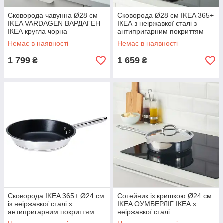
Сковорода чавунна Ø28 см
Сковорода Ø28 см IKEA 365+
IKEA VARDAGEN ВАРДАГЕН
ІКЕА з неіржавкої сталі з
ІКЕА кругла чорна
антипригарним покриттям
Teflon® Professional
Немає в наявності
Немає в наявності
1 799
1 659
₴
₴
Сковорода IKEA 365+ Ø24 см
Сотейник із кришкою Ø24 см
із неіржавкої сталі з
IKEA ОУМБЕРЛІГ ІКЕА з
антипригарним покриттям
неіржавкої сталі
ІКЕА 365+