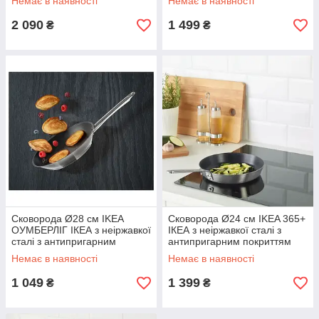
Немає в наявності
Немає в наявності
2 090
1 499
₴
₴
Сковорода Ø28 см IKEA
Сковорода Ø24 см IKEA 365+
ОУМБЕРЛІГ ІКЕА з неіржавкої
ІКЕА з неіржавкої сталі з
сталі з антипригарним
антипригарним покриттям
покриттям Teflon® Platinum
Teflon® Professional
Немає в наявності
Немає в наявності
plus
1 049
1 399
₴
₴