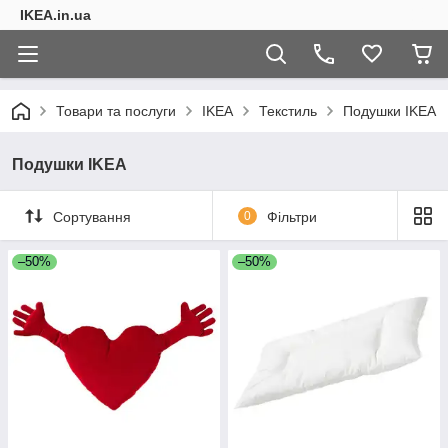
IKEA.in.ua
Товари та послуги
IKEA
Текстиль
Подушки IKEA
Подушки IKEA
Сортування
0
Фільтри
–50%
–50%