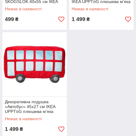
SKOGSLÖK 40x55 см ІКЕА
IKEA UPPTöG плюшева м'яка
ШОГСЛЕК
синя ІКЕА УППТОГ
Немає в наявності
Немає в наявності
499
1 499
₴
₴
Декоративна подушка
«Автобус» 45x27 см IKEA
UPPTöG плюшева м'яка
червона ІКЕА УППТОГ
Немає в наявності
1 499
₴