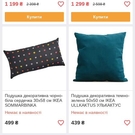
1 199
1 299
₴
₴
2 398 ₴
2 598 ₴
Купити
Купити
Подушка декоративна чорно-
Подушка декоративна темно-
біла сердечка 30x58 см IKEA
зелена 50x50 см IKEA
SOMMARBINKA
ULLKAKTUS УЛЬКАКТУС
СОММАРБІНКА ІКЕА
ІКЕА
Немає в наявності
Немає в наявності
499
439
₴
₴