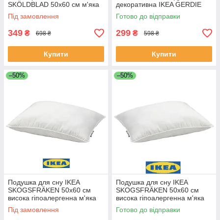
SKÖLDBLAD 50x60 см м'яка
декоративна IKEA GERDIE
біла ІКЕА ШЕЛЬДБЛАД
40x40 см чорно-біла подушка
Під замовлення
Готово до відправки
см чорно-біла напівка ІКЕА
ГЕРДІ
349
299
₴
₴
698 ₴
598 ₴
Купити
Купити
–50%
–50%
Подушка для сну IKEA
Подушка для сну IKEA
SKOGSFRÄKEN 50x60 см
SKOGSFRÄKEN 50x60 см
висока гіпоалергенна м'яка
висока гіпоалергенна м'яка
біла ІКЕА СКОГСФРЕКЕН
біла ІКЕА СКОГСФРЕКЕН
Під замовлення
Готово до відправки
504.605.27
106.271.95