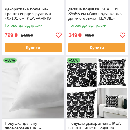
Декоративна подушка-
Дитяча подушка IKEA LEN
іграшка серце з ручками
35x55 см м'яка подушка для
40x101 см IKEA FAMNIG
дитячого ліжка ІКЕА ЛЕН
HJÄRTA плюшева м'яка ІКЕА
Готово до відправки
Готово до відправки
ФАМНІГ ЄРТА
799
349
₴
₴
1 598 ₴
698 ₴
Купити
Купити
–50%
–50%
Подушка для сну
Подушка декоративна IKEA
гіпоалергенна IKEA
GERDIE 40x40 Подушка