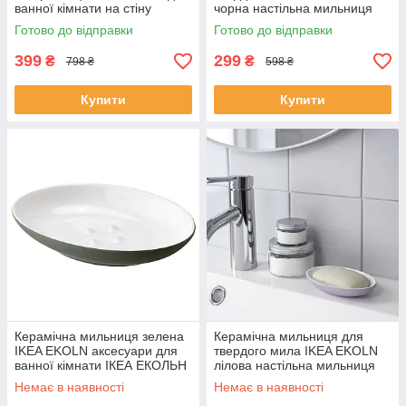
ванної кімнати на стіну
чорна настільна мильниця
(настінна) біла 903.812.84
кам'яна кераміка 604.416.18
Готово до відправки
Готово до відправки
399
299
₴
₴
798 ₴
598 ₴
Купити
Купити
Керамічна мильниця зелена
Керамічна мильниця для
IKEA EKOLN аксесуари для
твердого мила IKEA EKOLN
ванної кімнати ІКЕА ЕКОЛЬН
лілова настільна мильниця
504.967.91 50496791
кам'яна кераміка 905.622.13
Немає в наявності
Немає в наявності