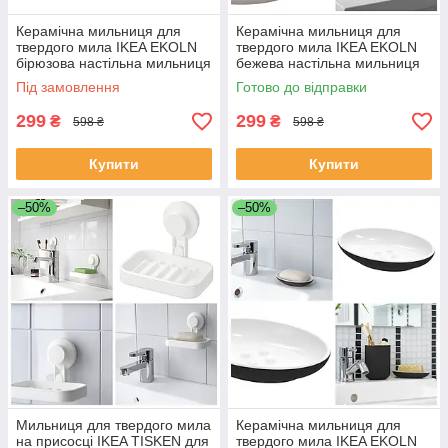
Керамічна мильниця для
Керамічна мильниця для
твердого мила IKEA EKOLN
твердого мила IKEA EKOLN
бірюзова настільна мильниця
бежева настільна мильниця
кам'яна кераміка 205.937.17
кам'яна кераміка 204.930.01
Під замовлення
Готово до відправки
299
299
₴
₴
598 ₴
598 ₴
Купити
Купити
–50%
–50%
Мильниця для твердого мила
Керамічна мильниця для
на присосці IKEA TISKEN для
твердого мила IKEA EKOLN