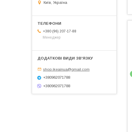
Київ, Україна
+380 (96) 207-17-88
Менеджер
shop.ikeainua@gmail.com
+380962071788
+380962071788