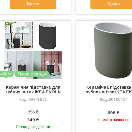
Купити
Купити
–50%
Тільки сьогодні
Керамічна підставка для
Керамічна підставка
зубних щіток IKEA EKOLN
зубних щіток IKEA E
чорний стакан - аксесуари
зелений стакан для щі
004.416.21
204.967.97
для ванної кам'яна кераміка
ванну ІКЕА ЕКОЛ
204.967.97
698 ₴
698 ₴
349 ₴
Немає в наявності
Готово до відправки