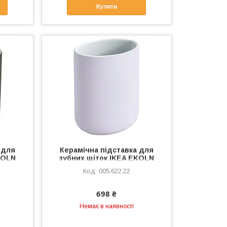
Купити
 для
Керамічна підставка для
KOLN
зубних щіток IKEA EKOLN
ток у
ліловий стакан - аксесуари
005.622.22
ЬН
для ванної кам'яна кераміка
698 ₴
Немає в наявності