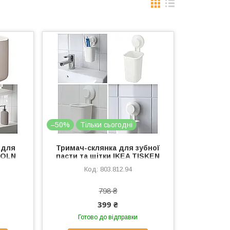
–50%
Тільки сьогодні
 для
Тримач-склянка для зубної
KOLN
пасти та щітки IKEA TISKEN
есуари
на вакуумній присоску білий
803.812.94
раміка
803.812.94
798 ₴
399 ₴
Готово до відправки