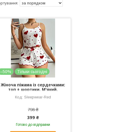
–50%
Тільки сьогодні
Жіноча піжама із сердечками:
топ + шортики. М'який,
ребристий одяг сну. Нічний
Sleepwear-Red
піжамний комплект шорти
майка
798 ₴
399 ₴
Готово до відправки