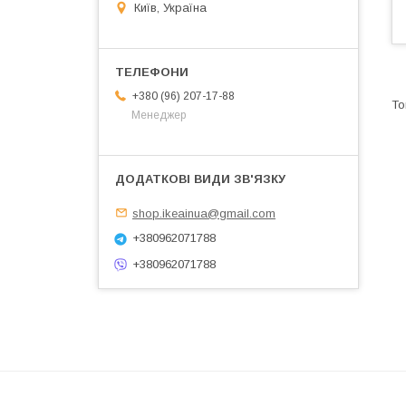
Київ, Україна
+380 (96) 207-17-88
Менеджер
shop.ikeainua@gmail.com
+380962071788
+380962071788