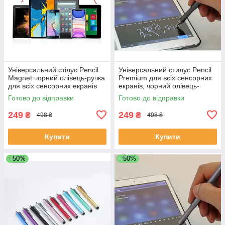
Універсальний стілус Pencil
Універсальний стилус Pencil
Magnet чорний олівець-ручка
Premium для всіх сенсорних
для всіх сенсорних екранів
екранів, чорний олівець-
Android iOS Windows
ручка для Android iOS
Готово до відправки
Готово до відправки
Windows
249
249
₴
₴
498 ₴
498 ₴
Купити
Купити
–50%
–50%