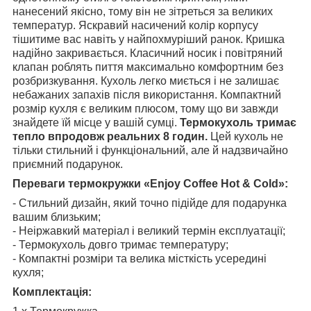
нанесений якісно, тому він не зітреться за великих
температур. Яскравий насичений колір корпусу
тішитиме вас навіть у найпохмуріший ранок. Кришка
надійно закривається. Класичний носик і повітряний
клапан роблять пиття максимально комфортним без
розбризкування. Кухоль легко миється і не залишає
небажаних запахів після використання. Компактний
розмір кухля є великим плюсом, тому що ви завжди
знайдете їй місце у вашій сумці.
Термокухоль тримає
тепло впродовж реальних 8 годин.
Цей кухоль не
тільки стильний і функціональний, але й надзвичайно
приємний подарунок.
Переваги термокружки «Enjoy Coffee Hot & Cold»:
- Стильний дизайн, який точно підійде для подарунка
вашим близьким;
- Неіржавкий матеріал і великий термін експлуатації;
- Термокухоль довго тримає температуру;
- Компактні розміри та велика місткість усередині
кухля;
Комплектація: