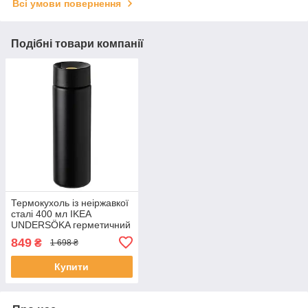
Всі умови повернення
Подібні товари компанії
Термокухоль із неіржавкої
сталі 400 мл IKEA
UNDERSÖKA герметичний
дорожній термочашка
849
₴
1 698 ₴
УНДЕРСЕКА ІКЕА
Купити