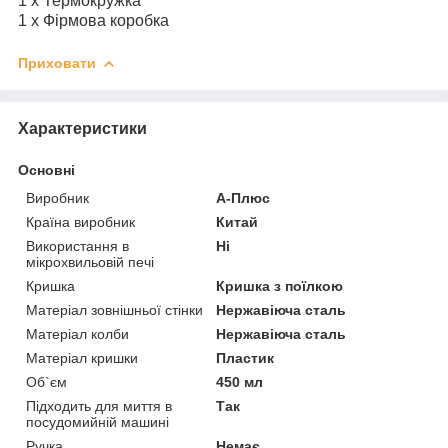
1 х Термокружка
1 x Фірмова коробка
Приховати
Характеристики
Основні
Виробник
А-Плюс
Країна виробник
Китай
Використання в
Ні
мікрохвильовій печі
Кришка
Кришка з поїлкою
Матеріал зовнішньої стінки
Нержавіюча сталь
Матеріал колби
Нержавіюча сталь
Матеріал кришки
Пластик
Об`єм
450 мл
Підходить для миття в
Так
посудомийній машині
Ручка
Немає