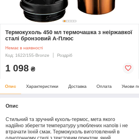
Термокухоль 450 мл термочашка з неіржавкої
сталі бронзовий А-Плюс
Немає в наявності
Код: 1622/155-Bronze
Роздріб
1 098
₴
Опис
Характеристики
Доставка
Оплата
Умови п
Опис
Стильний та зручний кухоль-термос, мета якого
надійно зберегти температуру улюблених напоїв і не
втрачати їхній смак. Термокухоль виготовлений в
однотонному стилі з текстовим принтом, який