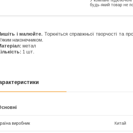
будь-який товар не п
Пишіть і малюйте.
Торкніться справжньої творчості та про
'яким наконечником.
Матеріал:
метал
ількість:
1 шт.
арактеристики
Основні
раїна виробник
Китай