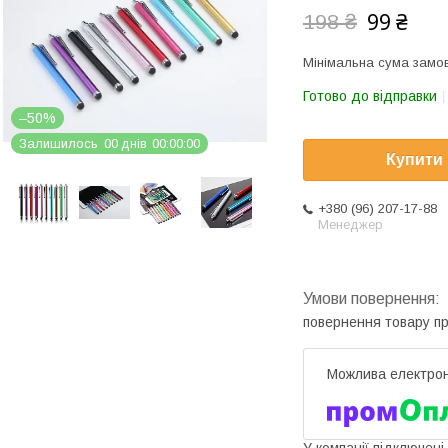
99 ₴
198 ₴
Мінімальна сума замов
Готово до відправки
–50%
Залишилось
0
0
днів
0
0
0
0
0
0
Купити
+380 (96) 207-17-88
Менеджер
повернення товару п
У компанії підключені