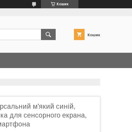
Кошик
Кошик
рсальний м'який синій,
чка для сенсорного екрана,
мартфона