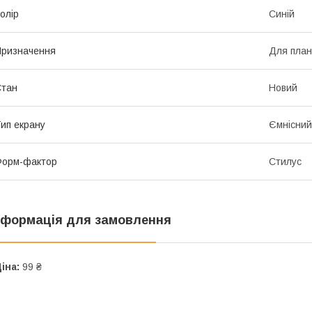
олір
Синій
ризначення
Для план
Стан
Новий
ип екрану
Ємнісний
Форм-фактор
Стилус
нформація для замовлення
іна:
99 ₴