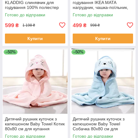
KLADDIG слинявчик для
годування IKEA MATA
годування 100% поліестер
нагрудник, чашка-поїльник,
803.072.23
ложка, тарілка 400.848.61
Готово до відправки
Готово до відправки
599
499
₴
₴
1 198 ₴
998 ₴
Купити
Купити
–50%
–50%
Дитячий рушник куточок з
Дитячий рушник куточок з
капюшоном Baby Towel Котик
капюшоном Baby Towel
80x80 см для купання
Собачка 80x80 см для
немовлят рожевий для
купання немовлят блакитний
Готово до відправки
Готово до відправки