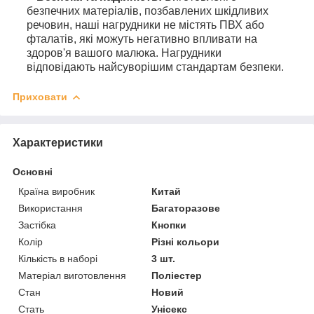
безпечних матеріалів, позбавлених шкідливих
речовин, наші нагрудники не містять ПВХ або
фталатів, які можуть негативно впливати на
здоров'я вашого малюка. Нагрудники
відповідають найсуворішим стандартам безпеки.
Приховати
Характеристики
Основні
Країна виробник
Китай
Використання
Багаторазове
Застібка
Кнопки
Колір
Різні кольори
Кількість в наборі
3 шт.
Матеріал виготовлення
Поліестер
Стан
Новий
Стать
Унісекс