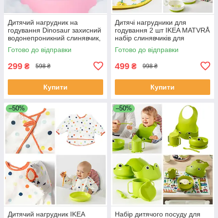
Дитячий нагрудник на
Дитячі нагрудники для
годування Dinosaur захисний
годування 2 шт IKEA MATVRÅ
водонепроникний слинявчик,
набір слинявчиків для
фартух-накидка
годування дитини 404.269.25
Готово до відправки
Готово до відправки
299
499
₴
₴
598 ₴
998 ₴
Купити
Купити
–50%
–50%
Дитячий нагрудник IKEA
Набір дитячого посуду для