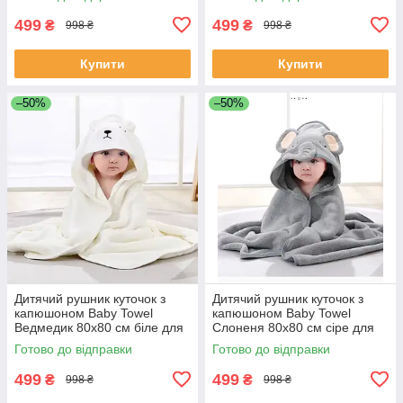
дівчинки
для хлопчика
499
499
₴
₴
998 ₴
998 ₴
Купити
Купити
–50%
–50%
Дитячий рушник куточок з
Дитячий рушник куточок з
капюшоном Baby Towel
капюшоном Baby Towel
Ведмедик 80x80 см біле для
Слоненя 80x80 см сіре для
купання немовлят, хлопчика,
купання немовлят, хлопчика,
Готово до відправки
Готово до відправки
дівчинки
дівчинки
499
499
₴
₴
998 ₴
998 ₴