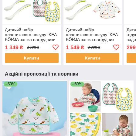
Дитячий набір
Дитячий набір
Дитя
пластикового посуду IKEA
пластикового посуду IKEA
году
BÖRJA чашка нагрудники
BÖRJA чашка нагрудник
вод
тарілка миска ложки для
тарілка миска ложки для
слин
1 349
1 549
299
₴
₴
2 698 ₴
3 098 ₴
годування малюків ІКЕА
годування малюків ІКЕА
наки
Купити
Купити
Акційні пропозиції та новинки
–50%
–50%