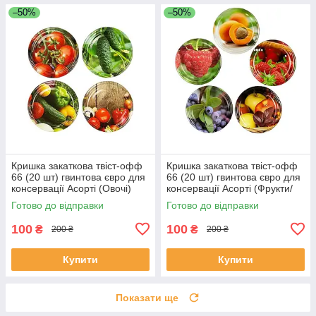
–50%
–50%
Кришка закаткова твіст-офф
Кришка закаткова твіст-офф
66 (20 шт) гвинтова євро для
66 (20 шт) гвинтова євро для
консервації Асорті (Овочі)
консервації Асорті (Фрукти/
Панночка
Ягоди) Панночка
Готово до відправки
Готово до відправки
100
100
₴
₴
200 ₴
200 ₴
Купити
Купити
Показати ще