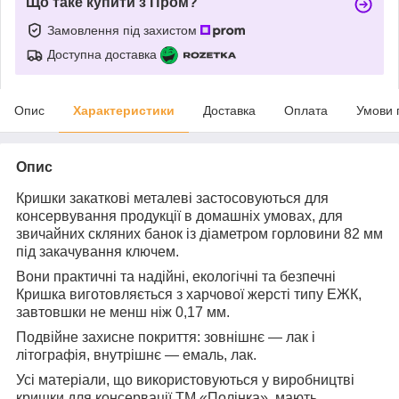
Що таке купити з Пром?
Замовлення під захистом
Доступна доставка
Опис
Характеристики
Доставка
Оплата
Умови 
Опис
Кришки закаткові металеві застосовуються для
консервування продукції в домашніх умовах, для
звичайних скляних банок із діаметром горловини 82 мм
під закачування ключем.
Вони практичні та надійні, екологічні та безпечні
Кришка виготовляється з харчової жерсті типу ЕЖК,
завтовшки не менш ніж 0,17 мм.
Подвійне захисне покриття: зовнішнє — лак і
літографія, внутрішнє — емаль, лак.
Усі матеріали, що використовуються у виробництві
кришки для консервації ТМ «Полінка», мають