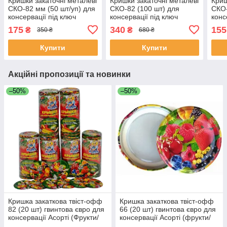
Кришки закаточні металеві
Кришки закаточні металеві
Криш
СКО-82 мм (50 шт/уп) для
СКО-82 (100 шт) для
СКО-
консервації під ключ
консервації під ключ
конс
повнокольорова
золотиста (ТМ Панночка)
повн
175
340
155
₴
₴
350 ₴
680 ₴
"Патріотична" Панночка
Пан
Купити
Купити
Акційні пропозиції та новинки
–50%
–50%
Кришка закаткова твіст-офф
Кришка закаткова твіст-офф
82 (20 шт) гвинтова євро для
66 (20 шт) гвинтова євро для
консервації Асорті (Фрукти/
консервації Асорті (фрукти/
Овочі) Полинка
овочі) Полинка