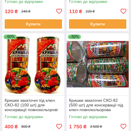
Готово до відправки
Готово до відправки
120
110
₴
₴
240 ₴
220 ₴
Купити
Купити
–50%
–50%
Кришки закаточні під ключ
Кришки закаточні СКО-82
СКО-82 (100 шт) для
(500 шт) для консервації під
консервації повнокольорові
ключ повнокольорова
(фрукти/овочі) Полінка
(фрукти/овочі) Полинка
Готово до відправки
Готово до відправки
400
1 750
₴
₴
800 ₴
3 500 ₴