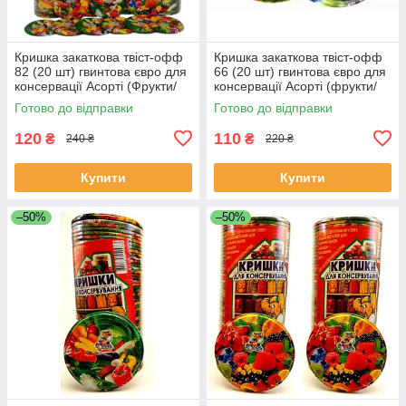
Кришка закаткова твіст-офф
Кришка закаткова твіст-офф
82 (20 шт) гвинтова євро для
66 (20 шт) гвинтова євро для
консервації Асорті (Фрукти/
консервації Асорті (фрукти/
Овочі) Полинка
овочі) Полинка
Готово до відправки
Готово до відправки
120
110
₴
₴
240 ₴
220 ₴
Купити
Купити
–50%
–50%