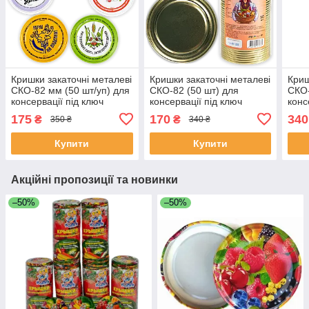
Кришки закаточні металеві
Кришки закаточні металеві
Криш
СКО-82 мм (50 шт/уп) для
СКО-82 (50 шт) для
СКО-
консервації під ключ
консервації під ключ
конс
повнокольорова
золотиста (ТМ Панночка)
золо
175
170
340
₴
₴
350 ₴
340 ₴
"Патріотична" Панночка
Купити
Купити
Акційні пропозиції та новинки
–50%
–50%