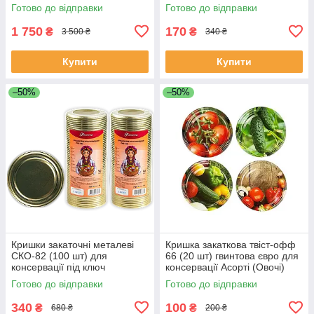
(фрукти/овочі) Полинка
золотиста (ТМ Панночка)
Готово до відправки
Готово до відправки
1 750
170
₴
₴
3 500 ₴
340 ₴
Купити
Купити
–50%
–50%
Кришки закаточні металеві
Кришка закаткова твіст-офф
СКО-82 (100 шт) для
66 (20 шт) гвинтова євро для
консервації під ключ
консервації Асорті (Овочі)
золотиста (ТМ Панночка)
Панночка
Готово до відправки
Готово до відправки
340
100
₴
₴
680 ₴
200 ₴