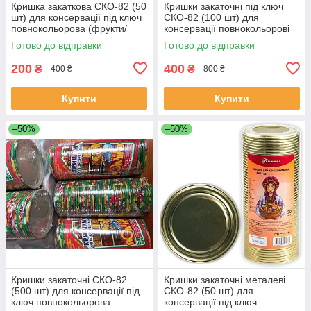
Кришка закаткова СКО-82 (50
Кришки закаточні під ключ
шт) для консервації під ключ
СКО-82 (100 шт) для
повнокольорова (фрукти/
консервації повнокольорові
овочі) Полинка
(фрукти/овочі) Полінка
Готово до відправки
Готово до відправки
200
400
₴
₴
400 ₴
800 ₴
Купити
Купити
–50%
–50%
Кришки закаточні СКО-82
Кришки закаточні металеві
(500 шт) для консервації під
СКО-82 (50 шт) для
ключ повнокольорова
консервації під ключ