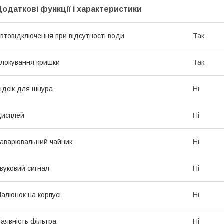
Додаткові функції і характеристики
втовідключення при відсутності води
Так
локування кришки
Так
ідсік для шнура
Ні
Дисплей
Ні
аварювальний чайник
Ні
вуковий сигнал
Ні
алюнок на корпусі
Ні
аявність фільтра
Ні