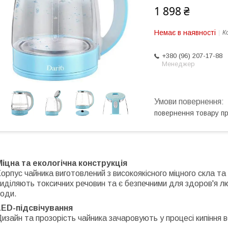
1 898 ₴
Немає в наявності
К
+380 (96) 207-17-88
Менеджер
повернення товару п
Міцна та екологічна конструкція
орпус чайника виготовлений з високоякісного міцного скла та
иділяють токсичних речовин та є безпечними для здоров'я л
води.
LED-підсвічування
изайн та прозорість чайника зачаровують у процесі кипіння 