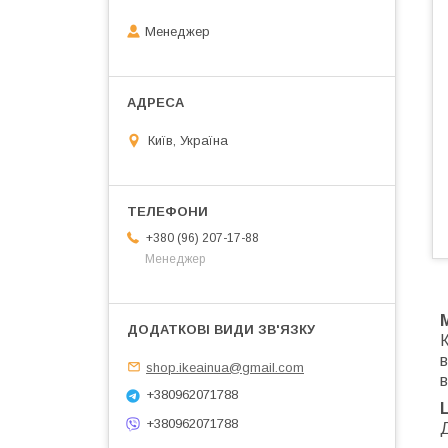
Менеджер
Київ, Україна
+380 (96) 207-17-88
Менеджер
К
в
shop.ikeainua@gmail.com
+380962071788
+380962071788
Д