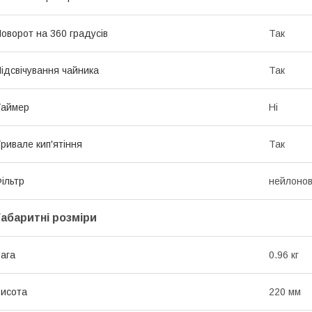
оворот на 360 градусів
Так
ідсвічування чайника
Так
Таймер
Ні
ривале кип'ятіння
Так
ільтр
нейлоно
Габаритні розміри
ага
0.96 кг
исота
220 мм