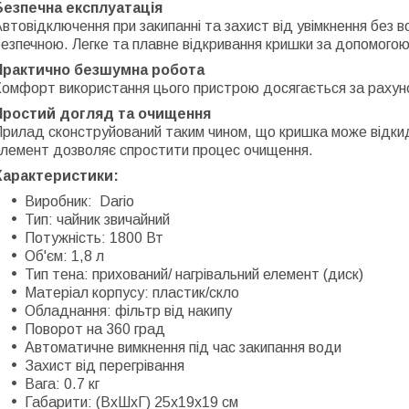
Безпечна експлуатація
втовідключення при закипанні та захист від увімкнення без
езпечною. Легке та плавне відкривання кришки за допомогою
Практично безшумна робота
омфорт використання цього пристрою досягається за рахуно
Простий догляд та очищення
рилад сконструйований таким чином, що кришка може відкида
елемент дозволяє спростити процес очищення.
Характеристики:
Виробник: Dario
Тип: чайник звичайний
Потужність: 1800 Вт
Об'єм: 1,8 л
Тип тена: прихований/ нагрівальний елемент (диск)
Матеріал корпусу: пластик/скло
Обладнання: фільтр від накипу
Поворот на 360 град
Автоматичне вимкнення під час закипання води
Захист від перегрівання
Вага: 0.7 кг
Габарити: (ВхШхГ) 25х19х19 см