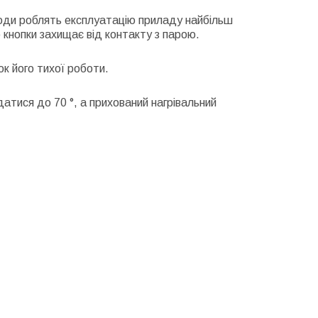
 води роблять експлуатацію приладу найбільш
 кнопки захищає від контакту з парою.
к його тихої роботи.
тися до 70 °, а прихований нагрівальний