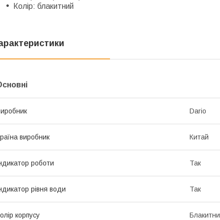
Колір: блакитний
арактеристики
Основні
иробник
Dario
раїна виробник
Китай
ндикатор роботи
Так
ндикатор рівня води
Так
олір корпусу
Блакитн