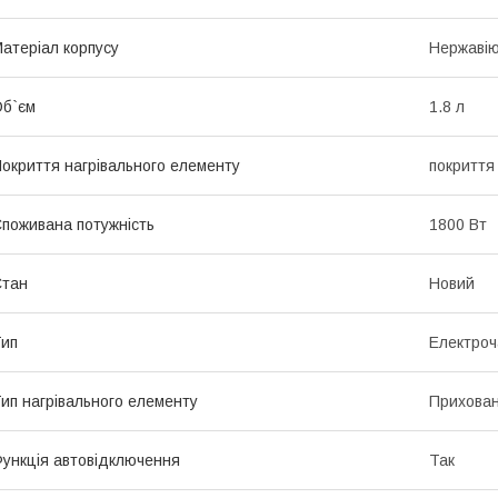
атеріал корпусу
Нержавію
б`єм
1.8 л
окриття нагрівального елементу
покриття 
поживана потужність
1800 Вт
Стан
Новий
ип
Електроч
ип нагрівального елементу
Прихован
ункція автовідключення
Так