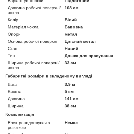
Варіант установки
Підлоговий
Довжина робочої поверхні/
108 см
чохла
Колір
Білий
Матеріал чохла
Бавовна
Опори
метал
Основа робочої поверхні
Цільний метал
Стан
Новий
Тип
Дошка для прасування
Ширина робочої поверхні/
33 см
чохла
Габаритні розміри в складеному вигляді
Вага
3.9 кг
Висота
5 см
Довжина
141 см
Ширина
38 см
Комплектація
Електроподовжувач з
Немає
розеткою