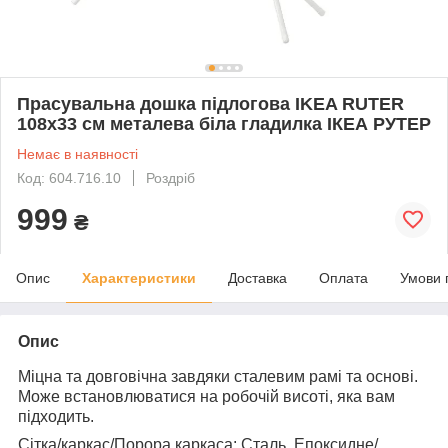
Прасувальна дошка підлогова IKEA RUTER
108x33 см металева біла гладилка ІКЕА РУТЕР
Немає в наявності
Код: 604.716.10
Роздріб
999
₴
Опис
Характеристики
Доставка
Оплата
Умови 
Опис
Міцна та довговічна завдяки сталевим рамі та основі.
Може встановлюватися на робочій висоті, яка вам
підходить.
Сітка/каркас/Порора каркаса: Сталь, Епоксидне/