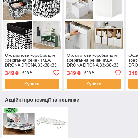
Оксамитова коробка для
Оксамитова коробка для
Окса
зберігання речей IKEA
зберігання речей IKEA
збер
DRÖNA DRONA 33x38x33
DRÖNA DRONA 33x38x33
DRÖ
см чорно-білий
см білий органайзер для
см ч
349
349
349
₴
₴
698 ₴
698 ₴
органайзер для одягу
одягу білизни іграшок
орга
білизни іграшок
біли
Купити
Купити
Акційні пропозиції та новинки
–50%