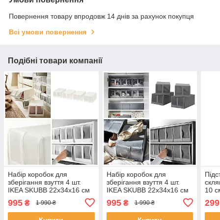
Повернення товару впродовж 14 днів за рахунок покупця
Всі умови повернення
Подібні товари компанії
Набір коробок для
Набір коробок для
Підс
зберігання взуття 4 шт.
зберігання взуття 4 шт.
скля
IKEA SKUBB 22x34x16 см
IKEA SKUBB 22x34x16 см
10 с
сірі контейнери для взуття
сірі контейнери для взуття
підс
995
995
299
₴
₴
1 990 ₴
1 990 ₴
органайзери 901.863.91
органайзери 804.000.04
корк
Купити
Купити