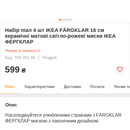
Набір піал 4 шт IKEA FÄRGKLAR 16 см
керамічні матові світло-рожеві миски ІКЕА
ФЕРГКЛАР
Немає в наявності
Код: 704.781.40
Роздріб
599
₴
Опис
Характеристики
Доставка
Оплата
Умови п
Опис
Насолоджуйтеся улюбленими стравами з FÄRGKLAR
ФЕРГКЛАР мискою з лаконічним дизайном.