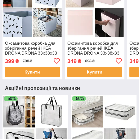
Оксамитова коробка для
Оксамитова коробка для
Окса
зберігання речей IKEA
зберігання речей IKEA
збер
DRÖNA DRONA 33x38x33
DRÖNA DRONA 33x38x33
DRÖ
см блакитний органайзер
см рожевий органайзер
см ч
399
349
349
₴
₴
798 ₴
698 ₴
для одягу білизни іграшок
для одягу білизни іграшок
орга
біли
Купити
Купити
Акційні пропозиції та новинки
–50%
–50%