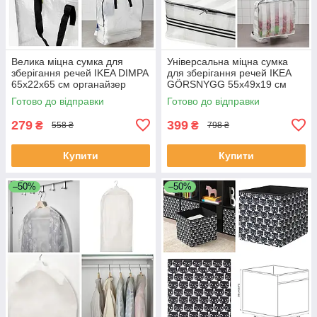
Велика міцна сумка для
Універсальна міцна сумка
зберігання речей IKEA DIMPA
для зберігання речей IKEA
65x22x65 см органайзер
GÖRSNYGG 55x49x19 см
кофр чохол для одягу та
органайзер для одягу ІКЕА
Готово до відправки
Готово до відправки
білизни
405.041.93
279
399
₴
₴
558 ₴
798 ₴
Купити
Купити
–50%
–50%