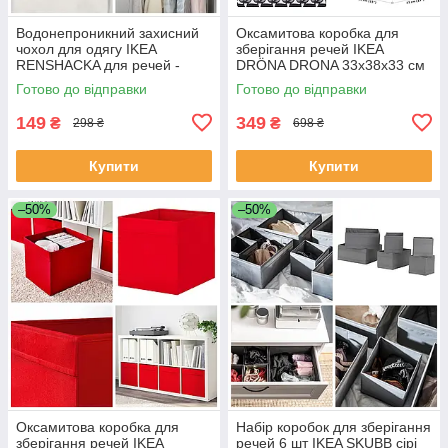
Водонепроникний захисний
Оксамитова коробка для
чохол для одягу IKEA
зберігання речей IKEA
RENSHACKA для речей -
DRÖNA DRONA 33x38x33 см
сукні, костюма, пальто
чорно-білий (коти)
Готово до відправки
Готово до відправки
505.301.01
органайзер для одягу білизни
іграшок
149
349
₴
₴
298 ₴
698 ₴
Купити
Купити
–50%
–50%
Оксамитова коробка для
Набір коробок для зберігання
зберігання речей IKEA
речей 6 шт IKEA SKUBB сірі