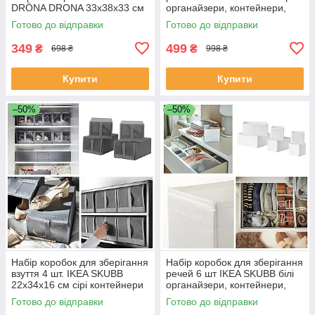
DRÖNA DRONA 33x38x33 см
органайзери, контейнери,
червоний органайзер для
модулі для одягу білизни
Готово до відправки
Готово до відправки
одягу білизни іграшок
шкарпетків
349
499
₴
₴
698 ₴
998 ₴
Купити
Купити
–50%
–50%
Набір коробок для зберігання
Набір коробок для зберігання
взуття 4 шт. IKEA SKUBB
речей 6 шт IKEA SKUBB білі
22x34x16 см сірі контейнери
органайзери, контейнери,
для взуття органайзери
модулі для одягу білизни
Готово до відправки
Готово до відправки
804.000.04
шкарпетків