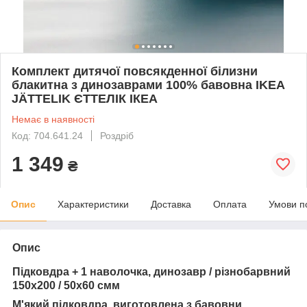
Комплект дитячої повсякденної білизни
блакитна з динозаврами 100% бавовна IKEA
JÄTTELIK ЄТТЕЛІК ІКЕА
Немає в наявності
Код: 704.641.24
Роздріб
1 349
₴
Опис
Характеристики
Доставка
Оплата
Умови п
Опис
Підковдра + 1 наволочка, динозавр / різнобарвний
150x200 / 50x60 см
м
М'який підковдра, виготовлена з бавовни.