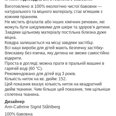
Виготовлено зі 100% екологічно чистої бавовни —
натурального та міцного матеріалу, стає м'якшим з
кожним пранням.
Не містить фталатів або інших хімічних речовин, які
можуть бути шкідливими для шкіри та здоров'я дитини.
Завдяки щільному матеріалу постільна білизна дуже
міцна.
Ковдра залишається на місці завдяки застібці.
Всі наші вироби для дітей мають безпечну застібку-
блискавку без язичка, яку дитина не зможе самостійно
відкрити.
Проста в догляді; можна прати в пральній машині в
гарячій воді (60 °C).
Рекомендовано для дітей від 3 років.
Кількість ниток на кв. дюйм: 152.
Цей показник вказує кількість ниток на квадратний
дюйм тканини. Чим більше цей показник, тим щільніше
сплетена тканина.
Дизайнер
Ann-Cathrine Sigrid Ståhlberg
100% бавовна