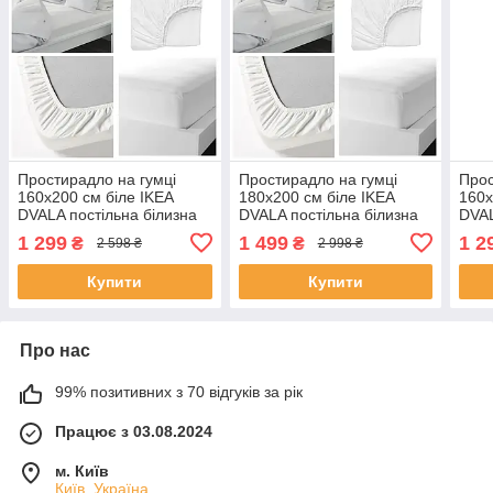
Простирадло на гумці
Простирадло на гумці
Прос
160х200 см біле IKEA
180х200 см біле IKEA
160х
DVALA постільна білизна
DVALA постільна білизна
DVAL
двоспальна 100% бавовна
двоспальна 100% бавовна
двос
1 299
1 499
1 2
₴
₴
2 598 ₴
2 998 ₴
ІКЕА ДВАЛА
ІКЕА ДВАЛА
ІКЕ
Купити
Купити
Про нас
99% позитивних з 70 відгуків за рік
Працює з 03.08.2024
м. Київ
Київ, Україна