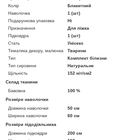
Колір
Блакитний
Наволочка
1 (шт)
Подарункова упаковка
Ні
Призначення
Для ліжка
Підковдра
1 (шт)
Стать
Унісекс
Тематика декору, малюнка
Тварини
Тип
Комплект білизни
Тип сировини
Натуральне
Щільність
152 ніт/см2
Склад тканини
Бавовна
100 %
Розміри наволочки
Довжина наволочки
50 см
Ширина наволочки
60 см
Розміри підодіяльника
Довжина підковдри
200 см