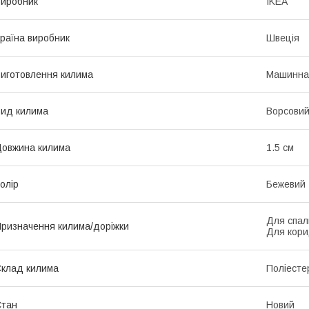
иробник
IKEA
раїна виробник
Швеція
иготовлення килима
Машинна
ид килима
Ворсови
овжина килима
1.5 см
олір
Бежевий
Для спал
ризначення килима/доріжки
Для кори
клад килима
Поліесте
Стан
Новий