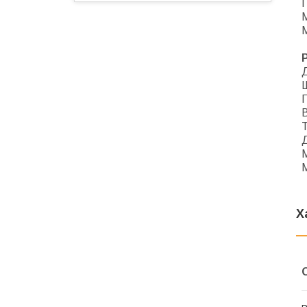
М
М
В
М
М
Х