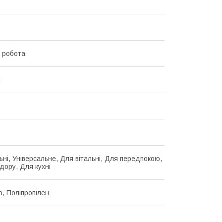
 робота
й
ьні, Універсальне, Для вітальні, Для передпокою,
дору, Для кухні
р, Поліпропілен