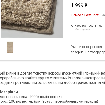
1 999 ₴
Немає в наявності
К
+380 (96) 207-17-88
Менеджер
повернення товару п
ей килим із довгим товстим ворсом дуже м'який і приємний на
ереробленого поліестеру та сплетений із волокон контрастних
авдяки протиковзним основам килим добре тримається на мі
Матеріали
сновна тканина: 100% поліпропілен
орс: 100 поліестер (мін. 90% з перероблених матеріалів)