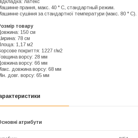
Підкладка: латекс
ашинне прання, макс. 40 ° C, стандартный режим.
ашинне сушіння за стандартної температури (макс. 80 ° C).
Розмір товару
Довжина: 150 см
Ширина: 78 см
Площа: 1,17 м2
орсове покриття: 1227 г/м2
Товщина ворсу: 28 мм
Довжина ворсу: 66 мм
акс. довжина ворсу: 68 мм
ін. довг. ворсу: 65 мм
арактеристики
Основні атрибути