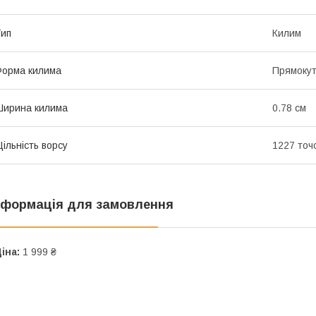
ип
Килим
орма килима
Прямоку
ирина килима
0.78 см
ільність ворсу
1227 точо
нформація для замовлення
іна:
1 999 ₴