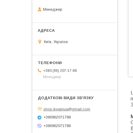
Менеджер
Київ, Україна
+380 (96) 207-17-88
Менеджер
Ц
п
З
shop.ikeainua@gmail.com
+380962071788
О
+380962071788
В