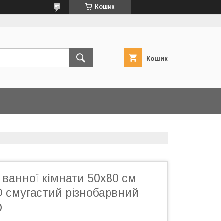
Кошик
Кошик
ванної кімнати 50x80 см
 смугастий різнобарвний
О