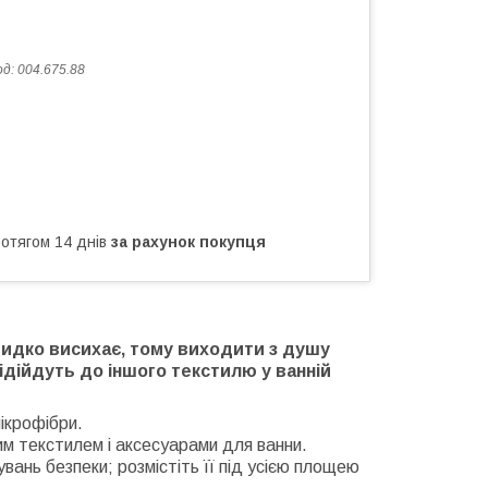
од:
004.675.88
ротягом 14 днів
за рахунок покупця
швидко висихає, тому виходити з душу
дійдуть до іншого текстилю у ванній
мікрофібри.
шим текстилем і аксесуарами для ванни.
ань безпеки; розмістіть її під усією площею