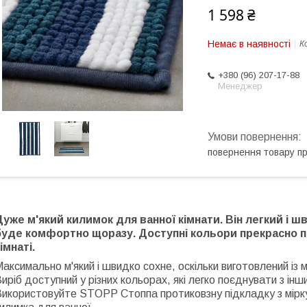
1 598 ₴
Немає в наявності
К
+380 (96) 207-17-88
Менеджер
повернення товару п
Дуже м'який килимок для ванної кімнати. Він легкий і 
буде комфортно щоразу. Доступні кольори прекрасно пі
імнаті.
аксимально м'який і швидко сохне, оскільки виготовлений із 
иріб доступний у різних кольорах, які легко поєднувати з ін
икористовуйте STOPP Стоппа протиковзну підкладку з міркув