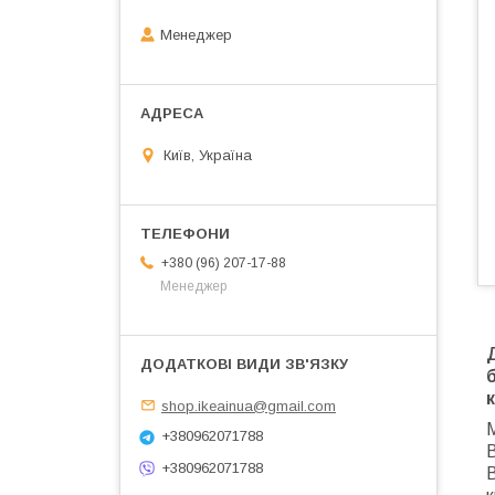
Менеджер
Київ, Україна
+380 (96) 207-17-88
Менеджер
к
shop.ikeainua@gmail.com
М
+380962071788
В
+380962071788
В