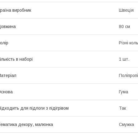
раїна виробник
Швеція
Довжина
80 см
олір
Різні кол
ількість в наборі
1 шт.
атеріал
Поліпроп
Основа
Гума
ідходить для підлоги з підігрівом
Так
ематика декору, малюнка
Смужка