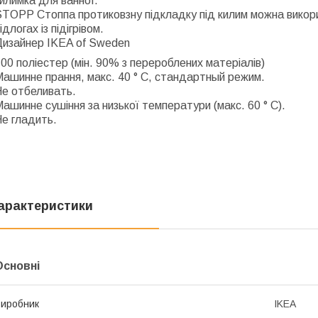
илимка для ванної.
TOPP Стоппа протиковзну підкладку під килим можна викорис
ідлогах із підігрівом.
Дизайнер IKEA of Sweden
00 поліестер (мін. 90% з перероблених матеріалів)
ашинне прання, макс. 40 ° C, стандартный режим.
Не отбеливать.
ашинне сушіння за низької температури (макс. 60 ° C).
е гладить.
арактеристики
Основні
иробник
IKEA