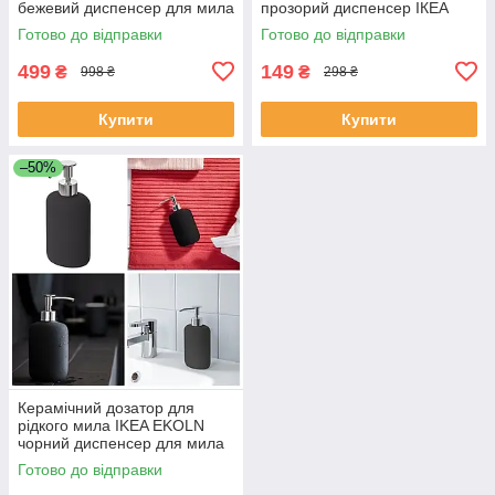
бежевий диспенсер для мила
прозорий диспенсер ІКЕА
300 мл кам'яна кераміка
ТАККАН
Готово до відправки
Готово до відправки
499
149
₴
₴
998 ₴
298 ₴
Купити
Купити
–50%
Керамічний дозатор для
рідкого мила IKEA EKOLN
чорний диспенсер для мила
300 мл кам'яна кераміка
Готово до відправки
404.416.19