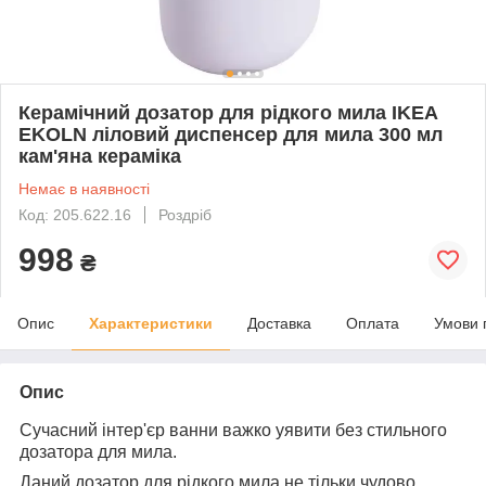
Керамічний дозатор для рідкого мила IKEA
EKOLN ліловий диспенсер для мила 300 мл
кам'яна кераміка
Немає в наявності
Код: 205.622.16
Роздріб
998
₴
Опис
Характеристики
Доставка
Оплата
Умови 
Опис
Сучасний інтер'єр ванни важко уявити без стильного
дозатора для мила.
Даний дозатор для рідкого мила не тільки чудово