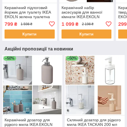
Керамічний підлоговий
Керамічний набір
Кера
йоржик для туалету IKEA
аксесуарів для ванної
твер
EKOLN зелена туалетна
кімнати IKEA EKOLN
EKO
щітка для унітазу кам'яна
бежева кам'яна кераміка -
наст
799
1 099
299
₴
₴
1 598 ₴
2 198 ₴
кераміка
дозатор стакан мильниця
кам'
205.
Купити
Купити
Акційні пропозиції та новинки
–50%
–50%
Керамічний дозатор для
Скляний дозатор для рідкого
рідкого мила IKEA EKOLN
мила IKEA TACKAN 200 мл