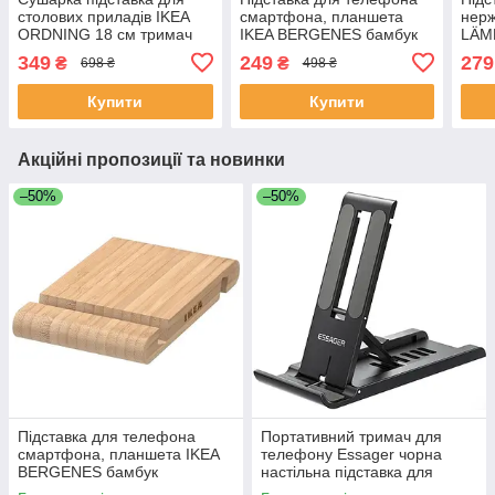
столових приладів IKEA
смартфона, планшета
нерж
ORDNING 18 см тримач
IKEA BERGENES бамбук
LÄM
для кухонних аксесуарів
дерев'яна бежева ІКЕА
квад
349
249
279
₴
₴
698 ₴
498 ₴
ІКЕА ОРДНІНГ
БЕРГЕНЕС
ЛЕМ
Купити
Купити
Акційні пропозиції та новинки
–50%
–50%
Підставка для телефона
Портативний тримач для
смартфона, планшета IKEA
телефону Essager чорна
BERGENES бамбук
настільна підставка для
дерев'яна бежева ІКЕА
гаджетів (смартфону,