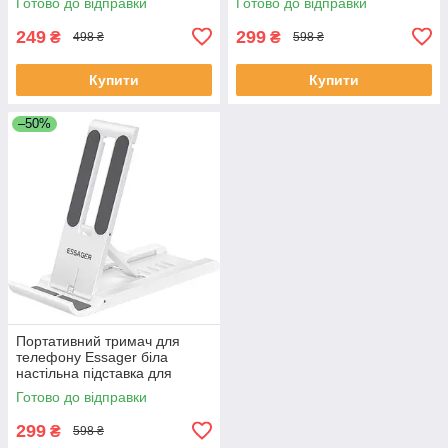
Готово до відправки
Готово до відправки
БЕРГЕНЕС
планшета)
249
299
₴
₴
498 ₴
598 ₴
Купити
Купити
–50%
Портативний тримач для
телефону Essager біла
настільна підставка для
гаджетів (смартфону,
Готово до відправки
планшета)
299
₴
598 ₴