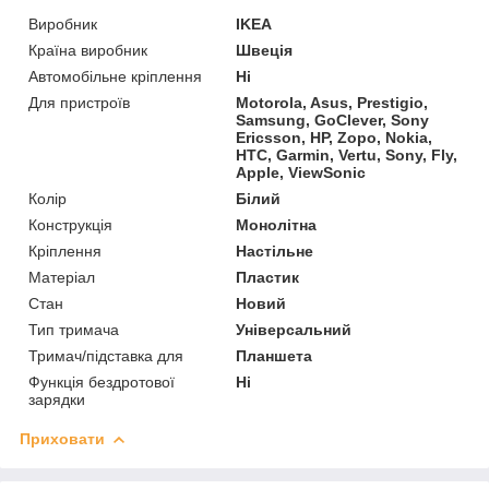
Виробник
IKEA
Країна виробник
Швеція
Автомобільне кріплення
Ні
Для пристроїв
Motorola, Asus, Prestigio,
Samsung, GoClever, Sony
Ericsson, HP, Zopo, Nokia,
HTC, Garmin, Vertu, Sony, Fly,
Apple, ViewSonic
Колір
Білий
Конструкція
Монолітна
Кріплення
Настільне
Матеріал
Пластик
Стан
Новий
Тип тримача
Універсальний
Тримач/підставка для
Планшета
Функція бездротової
Ні
зарядки
Приховати