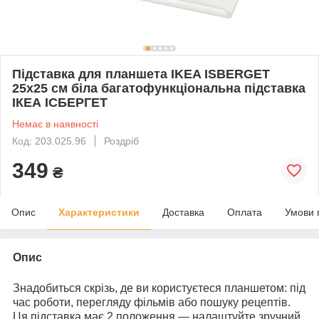
Підставка для планшета IKEA ISBERGET
25x25 см біла багатофункціональна підставка
ІКЕА ІСБЕРГЕТ
Немає в наявності
Код: 203.025.96
Роздріб
349
₴
Опис
Характеристики
Доставка
Оплата
Умови 
Опис
Знадобиться скрізь, де ви користуєтеся планшетом: під
час роботи, перегляду фільмів або пошуку рецептів.
Ця підставка має 2 положення — налаштуйте зручний