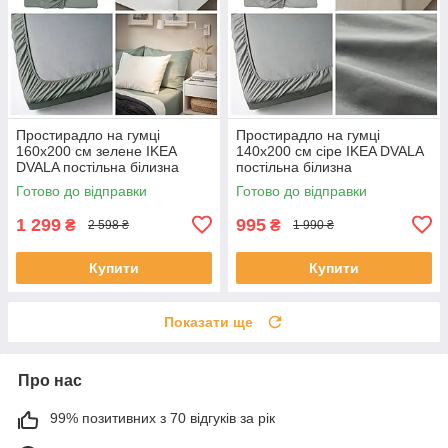
Простирадло на гумці
Простирадло на гумці
160х200 см зелене IKEA
140х200 см сіре IKEA DVALA
DVALA постільна білизна
постільна білизна
двоспальна 100% бавовна
двоспальна 100% бавовна
Готово до відправки
Готово до відправки
ІКЕА ДВАЛА
ІКЕА ДВАЛА
1 299
995
₴
₴
2 598 ₴
1 990 ₴
Купити
Купити
Показати ще
Про нас
99% позитивних з 70 відгуків за рік