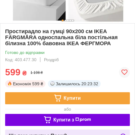
Простирадло на гумці 90x200 см IKEA
FÄRGMÅRA односпальна біла постільная
білизна 100% бавовна ІКЕА ФЕРГМОРА
Готово до відправки
Код: 403.477.30
Роздріб
599
₴
1 198 ₴
Економія
599 ₴
Залишилось
20:23:31
Купити
або
Купити з