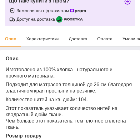
Що таке купити з Пром?
Замовлення під захистом
Доступна доставка
Опис
Характеристики
Доставка
Оплата
Умови п
Опис
Изготовлено из 100% хлопка - натурального и
прочного материала.
Подходит для матрасов толщиной до 26 см благодаря
эластичном края простыни на резинке.
Количество нитей на кв. дюйм: 104.
Этот показатель указывает количество нитей на
квадратный дюйм ткани.
Чем больше этот показатель, тем плотнее сплетена
ткань.
Розмір товару