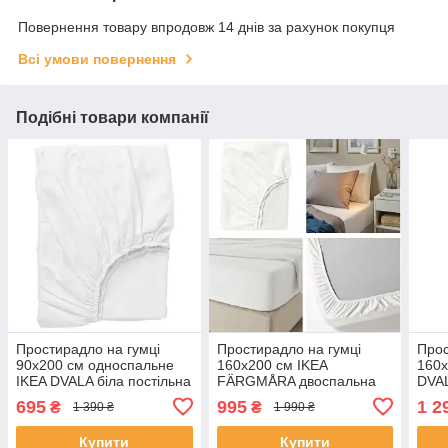
Повернення товару впродовж 14 днів за рахунок покупця
Всі умови повернення
Подібні товари компанії
Простирадло на гумці
Простирадло на гумці
Прос
90x200 см односпальне
160x200 см IKEA
160х
IKEA DVALA біла постільна
FÄRGMÅRA двоспальна
DVAL
білизна 100% бавовна
біла постільна білизна
двос
695
995
1 2
₴
₴
1 390 ₴
1 990 ₴
ІКЕА ДВАЛА
100% бавовна ІКЕА
ІКЕ
ФЕРГМОРА
Купити
Купити