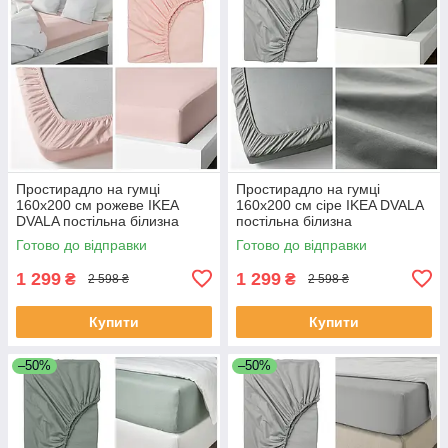
Простирадло на гумці
Простирадло на гумці
160х200 см рожеве IKEA
160х200 см сіре IKEA DVALA
DVALA постільна білизна
постільна білизна
двоспальна 100% бавовна
двоспальна 100% бавовна
Готово до відправки
Готово до відправки
ІКЕА ДВАЛА
ІКЕА ДВАЛА
1 299
1 299
₴
₴
2 598 ₴
2 598 ₴
Купити
Купити
–50%
–50%