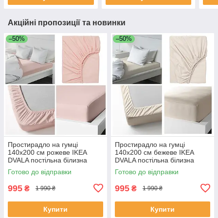
Акційні пропозиції та новинки
–50%
–50%
Простирадло на гумці
Простирадло на гумці
140х200 см рожеве IKEA
140х200 см бежеве IKEA
DVALA постільна білизна
DVALA постільна білизна
двоспальна 100% бавовна
двоспальна 100% бавовна
Готово до відправки
Готово до відправки
ІКЕА ДВАЛА
ІКЕА ДВАЛА
995
995
₴
₴
1 990 ₴
1 990 ₴
Купити
Купити