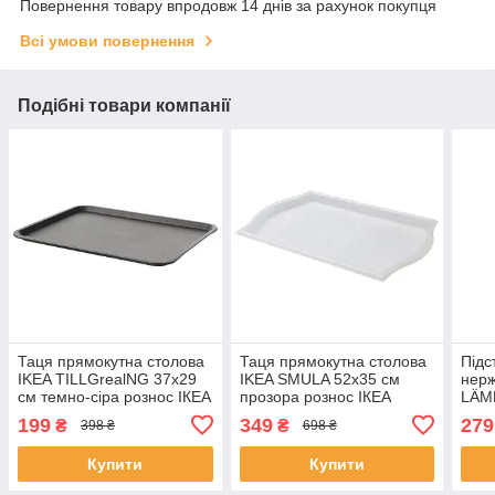
Повернення товару впродовж 14 днів за рахунок покупця
Всі умови повернення
Подібні товари компанії
Таця прямокутна столова
Таця прямокутна столова
Підс
IKEA TILLGrealNG 37x29
IKEA SMULA 52x35 см
нерж
см темно-сіра рознос ІКЕА
прозора рознос ІКЕА
LÄM
ТІЛЬГОНГ
СМУЛА
квад
199
349
279
₴
₴
398 ₴
698 ₴
ЛЕМ
Купити
Купити