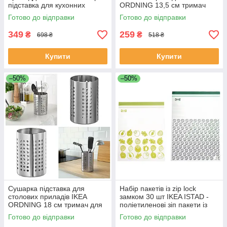
підставка для кухонних
ORDNING 13,5 см тримач
аксесуарів ІКЕА РІННІГ
для кухонних аксесуарів ІКЕА
Готово до відправки
Готово до відправки
ОРДНІНГ
349
259
₴
₴
698 ₴
518 ₴
Купити
Купити
–50%
–50%
Сушарка підставка для
Набір пакетів із zip lock
столових приладів IKEA
замком 30 шт IKEA ISTAD -
ORDNING 18 см тримач для
поліетиленові зіп пакети із
кухонних аксесуарів ІКЕА
затяжками (зіпери)
Готово до відправки
Готово до відправки
ОРДНІНГ
405.256.85