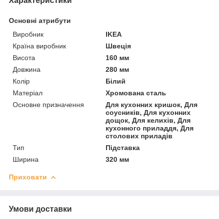
Характеристики
Основні атрибути
Виробник
IKEA
Країна виробник
Швеція
Висота
160 мм
Довжина
280 мм
Колір
Білий
Матеріал
Хромована сталь
Основне призначення
Для кухонних кришок, Для
соусників, Для кухонних
дощок, Для келихів, Для
кухонного приладдя, Для
столових приладів
Тип
Підставка
Ширина
320 мм
Приховати
Умови доставки