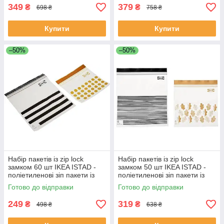
349
379
₴
₴
698 ₴
758 ₴
Купити
Купити
–50%
–50%
Набір пакетів із zip lock
Набір пакетів із zip lock
замком 60 шт IKEA ISTAD -
замком 50 шт IKEA ISTAD -
поліетиленові зіп пакети із
поліетиленові зіп пакети із
затяжками (зіпери)
затяжками (зіпери)
Готово до відправки
Готово до відправки
505.256.42
705.256.79
249
319
₴
₴
498 ₴
638 ₴