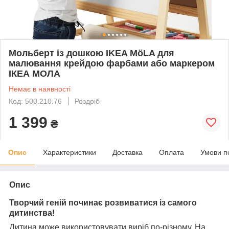
Мольберт із дошкою IKEA MöLA для
малювання крейдою фарбами або маркером
ІКЕА МОЛА
Немає в наявності
Код: 500.210.76
Роздріб
1 399
₴
Опис
Характеристики
Доставка
Оплата
Умови п
Опис
Творчий геній починає розвиватися із самого
дитинства!
Дитина може використовувати виріб по-різному. На