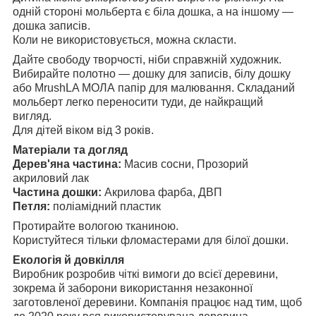
одній стороні мольберта є біла дошка, а на іншому —
дошка записів.
Коли не використовується, можна скласти.
Дайте свободу творчості, ніби справжній художник.
Вибирайте полотно — дошку для записів, білу дошку
або MrushLA МОЛА папір для малювання. Складаний
мольберт легко переносити туди, де найкращий
вигляд.
Для дітей віком від 3 років.
Матеріали та догляд
Дерев'яна частина:
Масив сосни, Прозорий
акриловий лак
Частина дошки:
Акрилова фарба, ДВП
Петля:
поліамідний пластик
Протирайте вологою тканиною.
Користуйтеся тільки фломастерами для білої дошки.
Екологія й довкілля
Виробник розробив чіткі вимоги до всієї деревини,
зокрема й заборони використання незаконної
заготовленої деревини. Компанія працює над тим, щоб