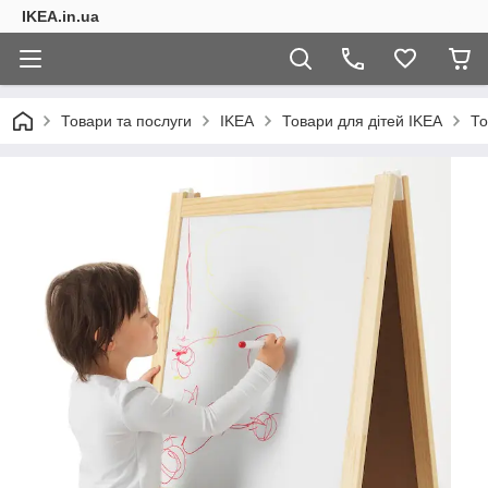
IKEA.in.ua
Товари та послуги
IKEA
Товари для дітей IKEA
То