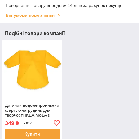
Повернення товару впродовж 14 днів за рахунок покупця
Всі умови повернення
Подібні товари компанії
Дитячий водонепроникний
фартух-нагрудник для
творчості IKEA MöLA з
довгим рукавом, жовтий
349
₴
698 ₴
ІКЕА МОЛА
Купити