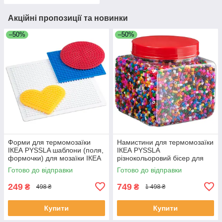
Акційні пропозиції та новинки
–50%
–50%
Форми для термомозаїки
Намистини для термомозаїки
ІКЕА PYSSLA шаблони (поля,
ІКЕА PYSSLA
формочки) для мозаїки ІКЕА
різнокольоровий бісер для
ПЮСЛА 701.285.71
мозаїки 501.285.72
Готово до відправки
Готово до відправки
249
749
₴
₴
498 ₴
1 498 ₴
Купити
Купити