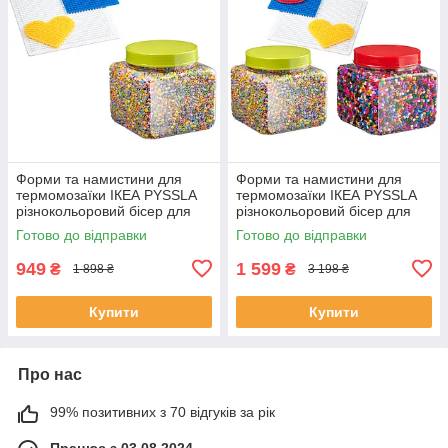
Форми та намистини для
Форми та намистини для
термомозаїки ІКЕА PYSSLA
термомозаїки ІКЕА PYSSLA
різнокольоровий бісер для
різнокольоровий бісер для
мозаїки комплект
мозаїки комплект із 26000
Готово до відправки
Готово до відправки
603.160.73+701.285.71
намистин і 4 форм
949
1 599
₴
₴
1 898 ₴
3 198 ₴
Купити
Купити
Про нас
99% позитивних з 70 відгуків за рік
Працює з 03.08.2024