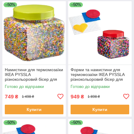
–50%
–50%
Намистини для термомозаїки
Форми та намистини для
ІКЕА PYSSLA
термомозаїки ІКЕА PYSSLA
різнокольоровий бісер для
різнокольоровий бісер для
мозаїки пастельних тонів
мозаїки комплект
Готово до відправки
Готово до відправки
603.160.73
501.285.72+701.285.71
749
949
₴
₴
1 498 ₴
1 898 ₴
Купити
Купити
–50%
–50%