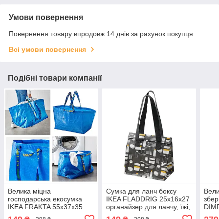
Умови повернення
Повернення товару впродовж 14 днів за рахунок покупця
Всі умови повернення
Подібні товари компанії
Велика міцна
Сумка для ланч боксу
Вели
господарська екосумка
IKEA FLADDRIG 25x16x27
збер
IKEA FRAKTA 55x37x35
органайзер для ланчу, їжі,
DIMP
см/71 л синя сумка шопер
продуктів, обіду ІКЕА
орга