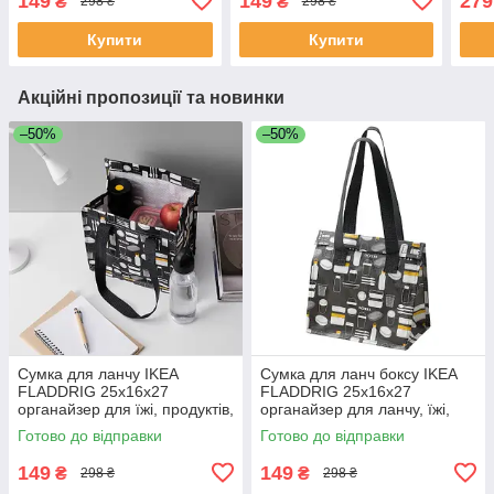
149
149
279
₴
₴
298 ₴
298 ₴
172.283.40
ФЛАДДРІГ
для 
Купити
Купити
Акційні пропозиції та новинки
–50%
–50%
Сумка для ланчу IKEA
Сумка для ланч боксу IKEA
FLADDRIG 25x16x27
FLADDRIG 25x16x27
органайзер для їжі, продуктів,
органайзер для ланчу, їжі,
обіду ІКЕА ФЛАДРІГ
продуктів, обіду ІКЕА
Готово до відправки
Готово до відправки
ФЛАДДРІГ
149
149
₴
₴
298 ₴
298 ₴