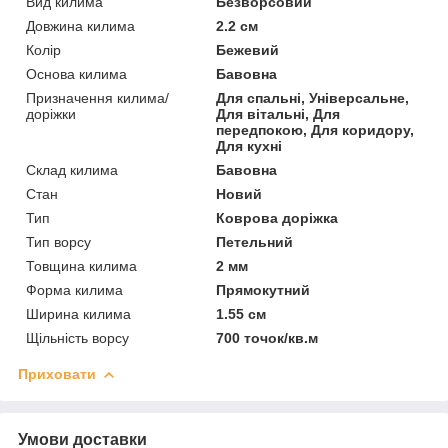
Вид килима
Безворсовий
Довжина килима
2.2 см
Колір
Бежевий
Основа килима
Бавовна
Призначення килима/
Для спальні, Універсальне,
доріжки
Для вітальні, Для
передпокою, Для коридору,
Для кухні
Склад килима
Бавовна
Стан
Новий
Тип
Коврова доріжка
Тип ворсу
Петельний
Товщина килима
2 мм
Форма килима
Прямокутний
Ширина килима
1.55 см
Щільність ворсу
700 точок/кв.м
Приховати
Умови доставки