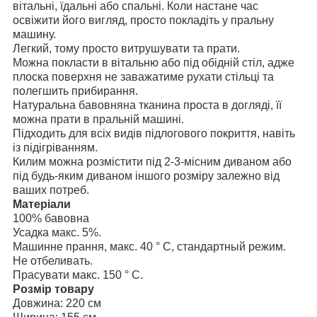
вітальні, їдальні або спальні. Коли настане час
освіжити його вигляд, просто покладіть у пральну
машину.
Легкий, тому просто витрушувати та прати.
Можна покласти в вітальню або під обідній стіл, адже
плоска поверхня не заважатиме рухати стільці та
полегшить прибирання.
Натуральна бавовняна тканина проста в догляді, її
можна прати в пральній машині.
Підходить для всіх видів підлогового покриття, навіть
із підігріванням.
Килим можна розмістити під 2-3-місним диваном або
під будь-яким диваном іншого розміру залежно від
ваших потреб.
Матеріали
100% бавовна
Усадка макс. 5%.
Машинне прання, макс. 40 ° C, стандартный режим.
Не отбеливать.
Прасувати макс. 150 ° C.
Розмір товару
Довжина: 220 см