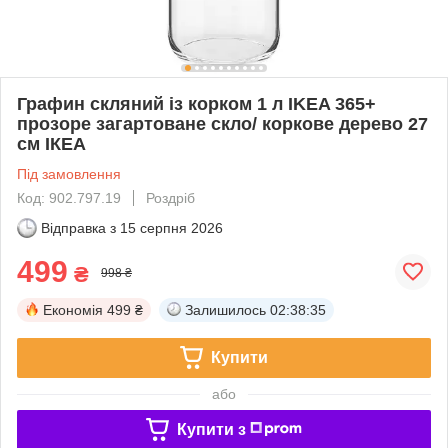
Графин скляний із корком 1 л IKEA 365+
прозоре загартоване скло/ коркове дерево 27
см ІКЕА
Під замовлення
Код: 902.797.19
Роздріб
Відправка з
15 серпня 2026
499
₴
998 ₴
Економія
499 ₴
Залишилось
02:38:34
Купити
або
Купити з