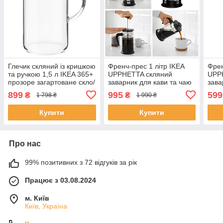
Глечик скляний із кришкою
Френч-прес 1 літр IKEA
Френ
та ручкою 1,5 л IKEA 365+
UPPHETTA скляний
UPP
прозоре загартоване скло/
заварник для кави та чаю
зава
коркове дерево ІКЕА
1000 мл, заварювальний
0,4 
899
995
599
₴
₴
1 798 ₴
1 990 ₴
чайник ІКЕА УППХЕТТА
Купити
Купити
Про нас
99% позитивних з 72 відгуків за рік
Працює з 03.08.2024
м. Київ
Київ, Україна