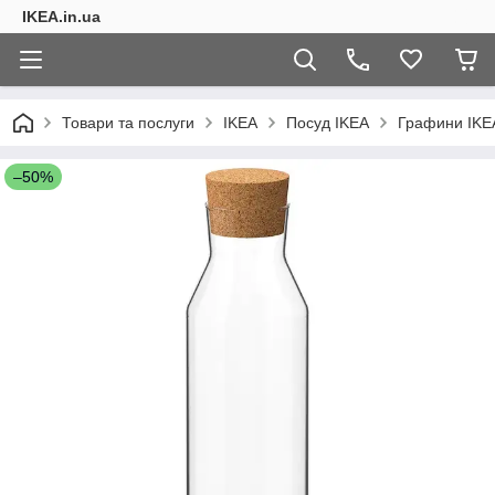
IKEA.in.ua
Товари та послуги
IKEA
Посуд IKEA
Графини IKE
–50%