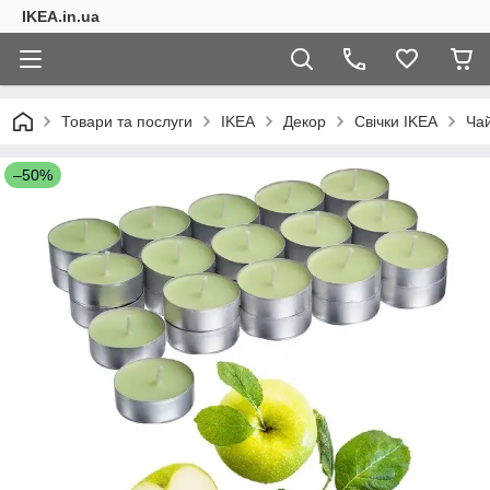
IKEA.in.ua
Товари та послуги
IKEA
Декор
Свічки IKEA
Чай
–50%