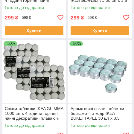
4 години горіння чайні
IKEA GLANSLIND 30 шт х 3,5
декоративні аромасвічки
часа горения чайные ИКЕА
Готово до відправки
Готово до відправки
299
299
₴
₴
598 ₴
598 ₴
Купити
Купити
–50%
–50%
Свічки таблетки IKEA GLIMMA
Ароматичні свічки-таблетки
1000 шт х 4 години горіння
бергамот та кедр IKEA
чайні декоративні плаваючі
BUKETTAPEL 30 шт х 3,5
свічки ГЛІММА ІКЕА
години горіння чайні ІКЕА
Готово до відправки
Готово до відправки