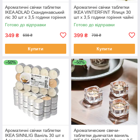
Ароматичні свічки таблетки
Ароматичні свічки таблетки
IKEA ADLAD Скандинавський
IKEA VINTERFINT Ялиця 30
ліс 30 шт х 3,5 години горіння
шт х 3,5 години горіння чайні
чайні декоративні
декоративні аромасвічки
Готово до відправки
Готово до відправки
аромасвічки
349
399
₴
₴
698 ₴
798 ₴
Купити
Купити
–50%
–50%
Ароматичні свічки таблетки
Ароматические свечи-
IKEA SINNLIG Ваніль 30 шт х
таблетки дымчатая ваниль