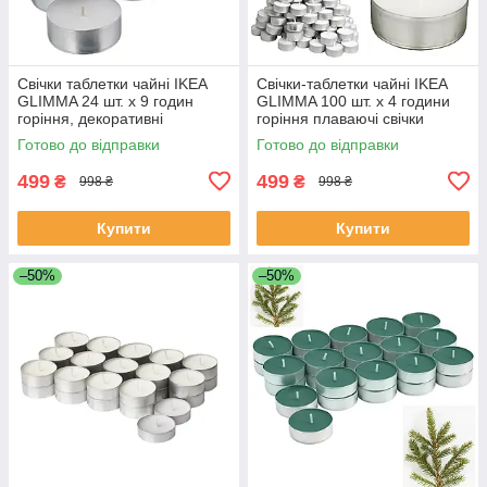
Свічки таблетки чайні IKEA
Свічки-таблетки чайні IKEA
GLIMMA 24 шт. х 9 годин
GLIMMA 100 шт. х 4 години
горіння, декоративні
горіння плаваючі свічки
плавальні свічки ГЛІММА
ГЛІММА ІКЕА 500.979.95
Готово до відправки
Готово до відправки
ІКЕА
499
499
₴
₴
998 ₴
998 ₴
Купити
Купити
–50%
–50%