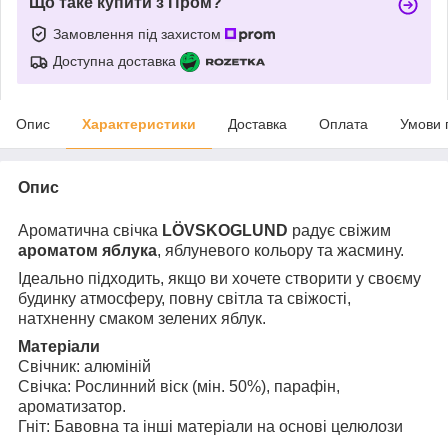
Що таке купити з Пром?
Замовлення під захистом
Доступна доставка
Опис
Характеристики
Доставка
Оплата
Умови 
Опис
Ароматична свічка
LÖVSKOGLUND
радує свіжим
ароматом яблука
, яблуневого кольору та жасмину.
Ідеально підходить, якщо ви хочете створити у своєму
будинку атмосферу, повну світла та свіжості,
натхненну смаком зелених яблук.
Матеріали
Свічник: алюміній
Свічка: Рослинний віск (мін. 50%), парафін,
ароматизатор.
Гніт: Бавовна та інші матеріали на основі целюлози