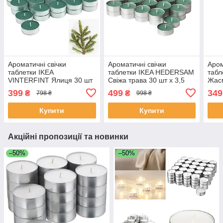
Ароматичні свічки
Ароматичні свічки
Аром
таблетки IKEA
таблетки IKEA HEDERSAM
таб
VINTERFINT Ялиця 30 шт
Свіжа трава 30 шт х 3,5
Жасм
х 3,5 години горіння чайні
години горіння чайні
годи
399
499
349
₴
₴
798 ₴
998 ₴
декоративні аромасвічки
декоративні аромасвічки
деко
Купити
Купити
Акційні пропозиції та новинки
–50%
–50%